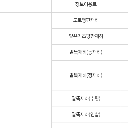
정보이용료
도로평판재하
얕은기초평판재하
말뚝재하(동재하)
말뚝재하(정재하)
말뚝재하(수평)
말뚝재하(인발)