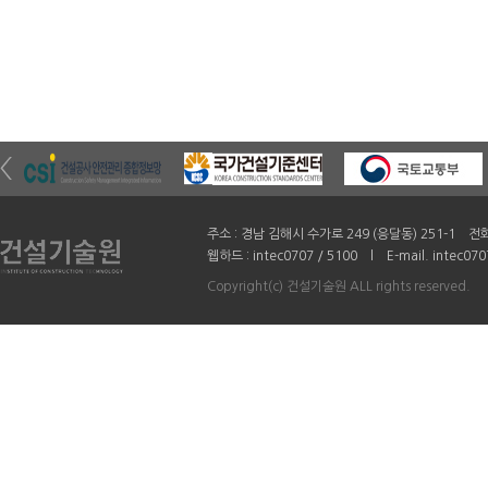
주소 : 경남 김해시 수가로 249 (응달동) 251-1 전화번호
웹하드 : intec0707 / 5100 l E-mail. intec07
Copyright(c) 건설기술원 ALL rights reserved.