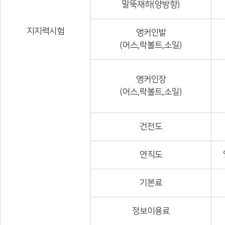
말뚝재하(양방향)
지지력시험
앵커인발
(어스,락볼트,소일)
앵커인장
(어스,락볼트,소일)
건전도
연직도
기본료
정보이용료