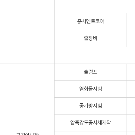
흙시멘트코아
출장비
슬럼프
염화물시험
공기량시험
압축강도공시체제작