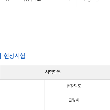
현장시험
시험항목
현장밀도
출장비