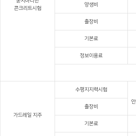
굳지아니한
양생비
콘크리트시험
출장비
기본료
정보이용료
수평지지력시험
안
출장비
가드레일 지주
기본료